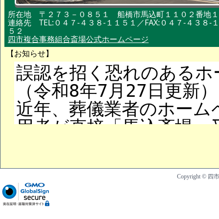
所在地 〒２７３－０８５１ 船橋市馬込町１１０２番地１
連絡先 TEL:０４７-４３８-１１５１／FAX:０４７-４３８-
５２
四市複合事務組合斎場公式ホームページ
【お知らせ】
Copyright © 四市