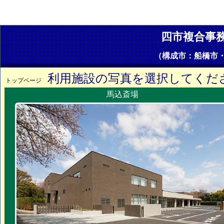
四市複合事
（構成市：船橋市
利用施設の写真を選択してくだ
トップページ
馬込斎場